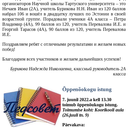
организаторов Научной школы Тартуского университета – это
Нечаев Иван (2А), учитель Бурикова Н.Н. Иван из 120 баллов
набрал 106 и вошёл в двадцатку лучших по Эстонии в своей
возрастной группе. Порадовали ученики 4А класса – Петра
Владимир (4А), 99 баллов из 120, учитель Перевалова И.Е. и
Георгий Тарасов (4А), 90 баллов из 120, учитель Перевалова
И.Е.
Поздравляем ребят с отличными результатами и желаем новых
побед!
Благодарим всех участников и желаем дальнейших успехов!
Бурикова Надежда Николаевна, классный руководитель 2А
класса
Õppenõokogu istung
7. juunil 2022.a kell 13.30
toimub õppenõukogu istung.
Toimumise koht: Koorikooli aula
(26.juuli tn. 9)
Päevakava: