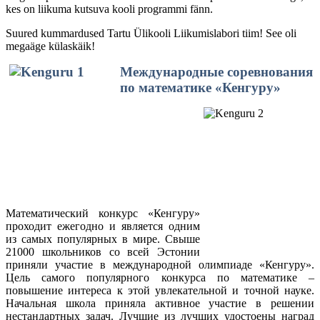
kes on liikuma kutsuva kooli programmi fänn.
Suured kummardused Tartu Ülikooli Liikumislabori tiim! See oli
megaäge külaskäik!
Международные соревнования
по математике «Кенгуру»
Математический конкурс «Кенгуру»
проходит ежегодно и является одним
из самых популярных в мире. Свыше
21000 школьников со всей Эстонии
приняли участие в международной олимпиаде «Кенгуру».
Цель самого популярного конкурса по математике –
повышение интереса к этой увлекательной и точной науке.
Начальная школа приняла активное участие в решении
нестандартных задач. Лучшие из лучших удостоены наград