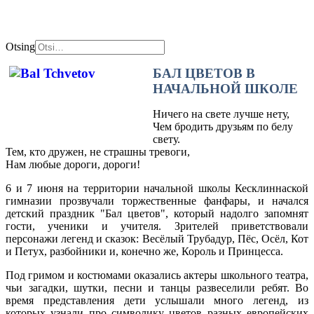
Otsing
БАЛ ЦВЕТОВ В
НАЧАЛЬНОЙ ШКОЛЕ
Ничего на свете лучше нету,
Чем бродить друзьям по белу
свету.
Тем, кто дружен, не страшны тревоги,
Нам любые дороги, дороги!
6 и 7 июня на территории начальной школы Кесклиннаской
гимназии прозвучали торжественные фанфары, и начался
детский праздник "Бал цветов", который надолго запомнят
гости, ученики и учителя. Зрителей приветствовали
персонажи легенд и сказок: Весёлый Трубадур, Пёс, Осёл, Кот
и Петух, разбойники и, конечно же, Король и Принцесса.
Под гримом и костюмами оказались актеры школьного театра,
чьи загадки, шутки, песни и танцы развеселили ребят. Во
время представления дети услышали много легенд, из
которых узнали про символику цветов разных европейских