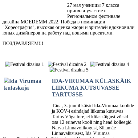
27 мая ученицы 7 класса
приняли участие в
Региональном фестивале
дизайна MOEDEMM 2022. Победа в номинации
"Хореография", высокая оценка жюри и зрителей вдохновили
юных дизайнеров на работу над новыми проектами.
ПОЗДРАВЛЯЕМ!!!
IDA-VIRUMAA KÜLASKÄIK
LIIKUMA KUTSUVASSE
TARTUSSE
Täna, 3. juunil käisid Ida-Virumaa koolide
ja KOV-i esindajad liikuma kutsuvas
Tartus.Väga tore, et külaskäigust võtsid
osa 12 erinevat kooli ning head kolleegid
Narva Linnavolikogust, Sillamäe
Linnavalitsusest, Ida-Virumaa