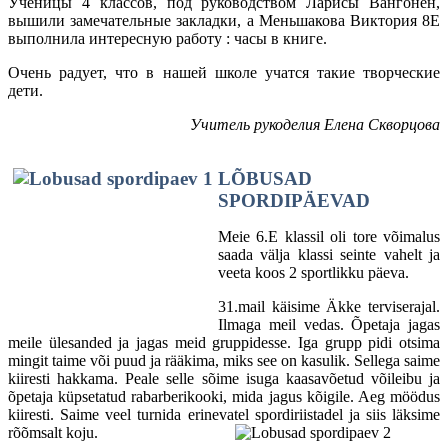
Ученицы 4 классов, под руководством Ларисы Вангонен,
вышили замечательные закладки, а Меньшакова Виктория 8Е
выполнила интересную работу : часы в книге.
Очень радует, что в нашей школе учатся такие творческие
дети.
Учитель рукоделия Елена Скворцова
LÕBUSAD
SPORDIPÄEVAD
Meie 6.E klassil oli tore võimalus
saada välja klassi seinte vahelt ja
veeta koos 2 sportlikku päeva.
31.mail käisime Äkke terviserajal.
Ilmaga meil vedas. Õpetaja jagas
meile ülesanded ja jagas meid gruppidesse. Iga grupp pidi otsima
mingit taime või puud ja rääkima, miks see on kasulik. Sellega saime
kiiresti hakkama. Peale selle sõime isuga kaasavõetud võileibu ja
õpetaja küpsetatud rabarberikooki, mida jagus kõigile. Aeg möödus
kiiresti. Saime veel turnida erinevatel spordiriistadel ja siis läksime
rõõmsalt koju.