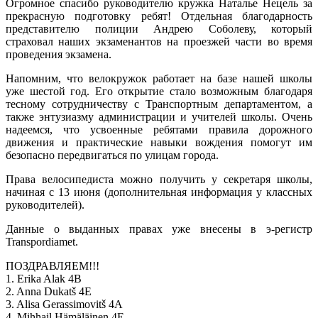
Огромное спасибо руководителю кружка Наталье Нецель за
прекрасную подготовку ребят! Отдельная благодарность
представителю полиции Андрею Соболеву, который
страховал наших экзаменантов на проезжей части во время
проведения экзамена.
Напомним, что велокружок работает на базе нашей школы
уже шестой год. Его открытие стало возможным благодаря
тесному сотрудничеству с Транспортным департаментом, а
также энтузиазму администрации и учителей школы. Очень
надеемся, что усвоенные ребятами правила дорожного
движения и практические навыки вождения помогут им
безопасно передвигаться по улицам города.
Права велосипедиста можно получить у секретаря школы,
начиная с 13 июня (дополнительная информация у классных
руководителей).
Данные о выданных правах уже внесены в э-регистр
Transpordiamet.
ПОЗДРАВЛЯЕМ!!!
1. Erika Alak 4B
2. Anna Dukatš 4E
3. Alisa Gerassimovitš 4A
4. Mihhail Hämäläinen 4E