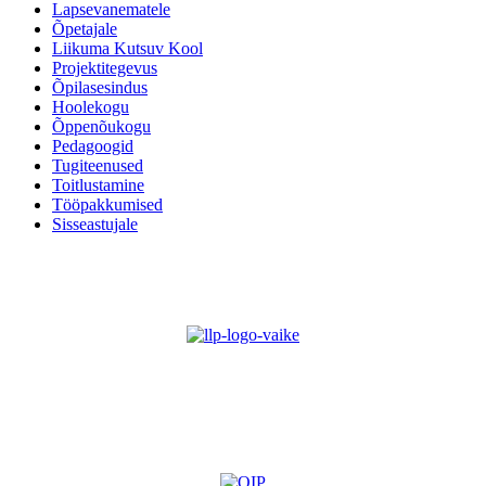
Lapsevanematele
Õpetajale
Liikuma Kutsuv Kool
Projektitegevus
Õpilasesindus
Hoolekogu
Õppenõukogu
Pedagoogid
Tugiteenused
Toitlustamine
Tööpakkumised
Sisseastujale