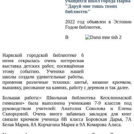
учащихся школ города Нарва
"Даруй мне тишь твоих
библиотек"
2022 год объявлен в Эстонии
Годом библиотек.
В
Нарвской городской библиотеке 6
июня открылась очень интересная
выставка детских работ, посвящённая
этому событию. Ученики нашей
школы создали удивительные работы,
применяя различные техники: шитьё, вязание крючком,
вышивку, рисование на камнях, работу с деревом и так далее.
Большая работа:« Школьная библиотека Кесклиннаской
гимназии» была выполнена учениками 7-9 классов под
руководством учителей: Анатолия Соколова и Елены
Скворцовой. Очень много забавных закладок для книг
связали крючком ученица 8В класса Боровская Дарья, 7А
Белая Мария, 8А Корчагина Мария и 9А Комарова Алиса.