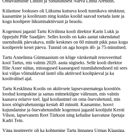
Omavalitsuste Liidust ja Sihtasutusest Narva Linna Arendus.
Külastuse fookuses oli Liikuma kutsuva kooli tunnikava struktuur,
kaasamine ja kooliruum ning kuidas koolid saavad toetada laste ja
kogu koolipere liikumisaktiivsust ja heaolu.
Kogemusi jagasid Tartu Kivilinna kooli direktor Karin Lukk ja
õppejuht Pille Saadjärv. Selles koolis on kaks aastat rakendatud
uuenduslik päevakava, mille keskmes on 60 minutit pikk paus kogu
kooliperele keset päeva. Tunnid on aga hoopis 40- ja 75-minutised.
Tartu Annelinna Gümnaasium on kõige värskemalt renoveeritud
kool Tartus, mis valmis 2020. aasta sügiseks. Selle kooli direktor
Hiie Asser näitas, missugused kaasaegsed ruumilahendused nii sees
kui väljas võimaldavad lastel olla aktiivsed koolipäeval ja ka
koolivälisel ajal.
Tartu Kesklinna Koolis on aktiivsete lapsevanematega koostöös
loodud kompaktne ja samas mitmekülgne väliruum, mis valmis
kaasava eelarve toel. Igal kooliastmel on oma õuevahetund, mis
koos söögivahetunniga kestab 40 minutit. Kaasamise, hoovi
kujundamise ja õuevahetundide kogemusi jagasid koolijuht Kersti
Vilson, lapsevanem Reet Türkson ning kehalise kasvatuse õpetaja
Kadri Tein.
Väga inspireeriv oli ka kohtumine Tartu linnapea Urmas Klaasiga,