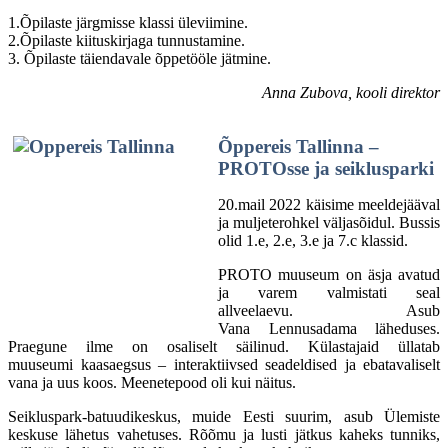
1.Õpilaste järgmisse klassi üleviimine.
2.Õpilaste kiituskirjaga tunnustamine.
3. Õpilaste täiendavale õppetööle jätmine.
Anna Zubova, kooli direktor
Õppereis Tallinna –
PROTOsse ja seiklusparki
20.mail 2022 käisime meeldejääval
ja muljeterohkel väljasõidul. Bussis
olid 1.e, 2.e, 3.e ja 7.c klassid.
PROTO muuseum on äsja avatud
ja varem valmistati seal
allveelaevu. Asub
Vana Lennusadama läheduses.
Praegune ilme on osaliselt säilinud. Külastajaid üllatab
muuseumi kaasaegsus – interaktiivsed seadeldised ja ebatavaliselt
vana ja uus koos. Meenetepood oli kui näitus.
Seikluspark-batuudikeskus, muide Eesti suurim, asub Ülemiste
keskuse lähetus vahetuses. Rõõmu ja lusti jätkus kaheks tunniks,