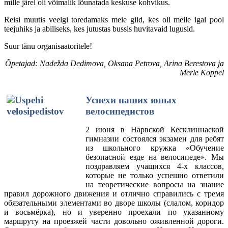
mille järel oli võimalik lõunatada keskuse kohvikus.
Reisi muutis veelgi toredamaks meie giid, kes oli meile igal pool
teejuhiks ja abiliseks, kes jutustas bussis huvitavaid lugusid.
Suur tänu organisaatoritele!
Õpetajad: Nadežda Dedimova, Oksana Petrova, Arina Berestova ja
Merle Koppel
Успехи наших юных
велосипедистов
2 июня в Нарвской Кесклиннаской
гимназии состоялся экзамен для ребят
из школьного кружка «Обучение
безопасной езде на велосипеде». Мы
поздравляем учащихся 4-х классов,
которые не только успешно ответили
на теоретические вопросы на знание
правил дорожного движения и отлично справились с тремя
обязательными элементами во дворе школы (слалом, коридор
и восьмёрка), но и уверенно проехали по указанному
маршруту на проезжей части довольно оживленной дороги.