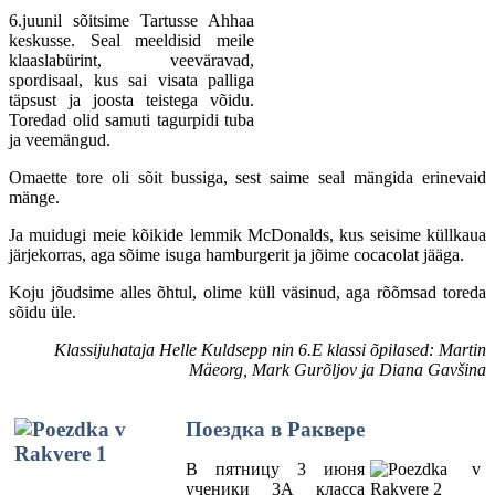
6.juunil sõitsime Tartusse Ahhaa
keskusse. Seal meeldisid meile
klaaslabürint, veeväravad,
spordisaal, kus sai visata palliga
täpsust ja joosta teistega võidu.
Toredad olid samuti tagurpidi tuba
ja veemängud.
Omaette tore oli sõit bussiga, sest saime seal mängida erinevaid
mänge.
Ja muidugi meie kõikide lemmik McDonalds, kus seisime küllkaua
järjekorras, aga sõime isuga hamburgerit ja jõime cocacolat jääga.
Koju jõudsime alles õhtul, olime küll väsinud, aga rõõmsad toreda
sõidu üle.
Klassijuhataja Helle Kuldsepp nin 6.E klassi õpilased: Martin
Mäeorg, Mark Gurõljov ja Diana Gavšina
Поездка в Раквере
В пятницу 3 июня
ученики 3А класса